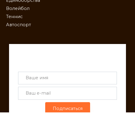
Единоборства
Волейбол
Теннис
Автоспорт
Получай лучшие статьи на почту
каждую неделю
Подписаться