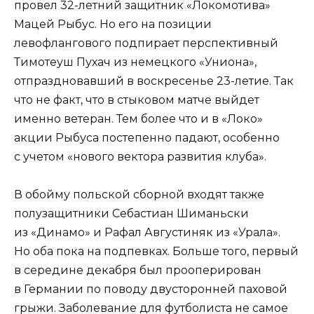
провел 32-летний защитник «Локомотива»
Мацей Рыбус. Но его на позиции
левофлангового подпирает перспективный
Тимотеуш Пухач из немецкого «Униона»,
отпраздновавший в воскресенье 23-летие. Так
что не факт, что в стыковом матче выйдет
именно ветеран. Тем более что и в «Локо»
акции Рыбуса постепенно падают, особенно
с учетом «нового вектора развития клуба».
В обойму польской сборной входят также
полузащитники Себастиан Шиманьски
из «Динамо» и Рафал Августиняк из «Урала».
Но оба пока на подпевках. Больше того, первый
в середине декабря был прооперирован
в Германии по поводу двусторонней паховой
грыжи. Заболевание для футболиста не самое