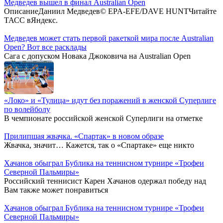
Медведев вышел в финал Australian Open
ОписаниеДаниил Медведев© EPA-EFE/DAVE HUNTЧитайте
ТАСС вЯндекс.
Медведев может стать первой ракеткой мира после Australian
Open? Вот все расклады
Сага с допуском Новака Джоковича на Australian Open
«Локо» и «Тулица» идут без поражений в женской Суперлиге
по волейболу
В чемпионате российской женской Суперлиги на отметке
Прилипшая жвачка. «Спартак» в новом образе
Жвачка, значит… Кажется, так о «Спартаке» еще никто
Хачанов обыграл Бублика на теннисном турнире «Трофеи
Северной Пальмиры»
Российский теннисист Карен Хачанов одержал победу над
Вам также может понравиться
Хачанов обыграл Бублика на теннисном турнире «Трофеи
Северной Пальмиры»