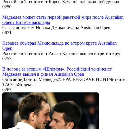
Российский теннисист Карен Хачанов одержал победу над
0
250
Медведев может стать первой ракеткой мира после Australian
Open? Вот все расклады
Сага с допуском Новака Джоковича на Australian Open
0
671
Карацев обыграл Макдональда во втором круге Australian
Open
Российский теннисист Аслан Карацев вышел в третий круг
0
253
В погоне за вторым «Шлемом». Российский теннисист
Медведев вышел в финал Australian Open
ОписаниеДаниил Медведев© EPA-EFE/DAVE HUNTЧитайте
ТАСС вЯндекс.
0
263