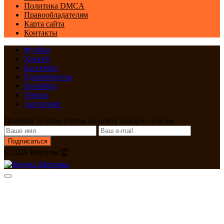
Политика DMCA
Правообладателям
Карта сайта
Контакты
Футбол
Хоккей
Баскетбол
Единоборства
Волейбол
Теннис
Автоспорт
Получай лучшие статьи на почту каждую неделю
Подписаться
© 2026 Импульс🏆