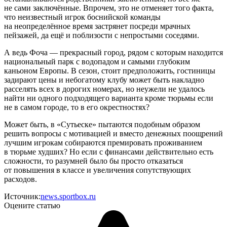
не сами заключённые. Впрочем, это не отменяет того факта,
что неизвестный игрок боснийской команды
на неопределённое время застрянет посреди мрачных
пейзажей, да ещё и поблизости с непростыми соседями.
А ведь Фоча — прекрасный город, рядом с которым находится
национальный парк с водопадом и самыми глубоким
каньоном Европы. В сезон, стоит предположить, гостиницы
задирают цены и небогатому клубу может быть накладно
расселять всех в дорогих номерах, но неужели не удалось
найти ни одного подходящего варианта кроме тюрьмы если
не в самом городе, то в его окрестностях?
Может быть, в «Сутьеске» пытаются подобным образом
решить вопросы с мотивацией и вместо денежных поощрений
лучшим игрокам собираются премировать проживанием
в тюрьме худших? Но если с финансами действительно есть
сложности, то разумней было бы просто отказаться
от повышения в классе и увеличения сопутствующих
расходов.
Источник:
news.sportbox.ru
Оцените статью