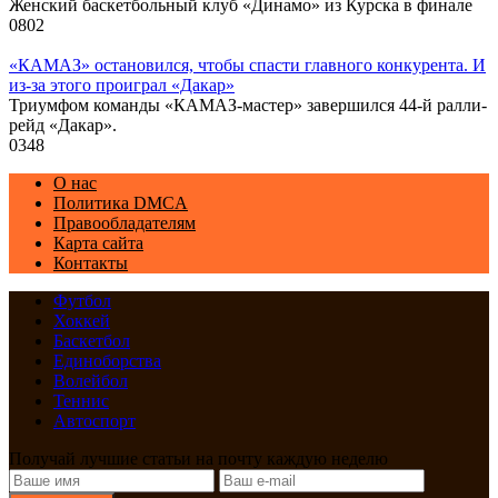
Женский баскетбольный клуб «Динамо» из Курска в финале
0
802
«КАМАЗ» остановился, чтобы спасти главного конкурента. И
из-за этого проиграл «Дакар»
Триумфом команды «КАМАЗ-мастер» завершился 44-й ралли-
рейд «Дакар».
0
348
О нас
Политика DMCA
Правообладателям
Карта сайта
Контакты
Футбол
Хоккей
Баскетбол
Единоборства
Волейбол
Теннис
Автоспорт
Получай лучшие статьи на почту каждую неделю