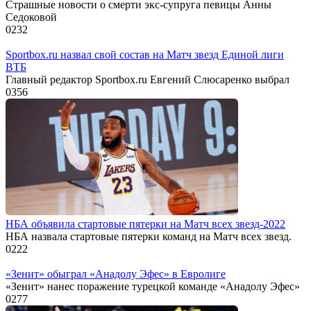
Страшные новости о смерти экс-супруга певицы Анны
Седоковой
0
232
Sportbox.ru назвал свой состав на Матч звезд Единой лиги
ВТБ
Главный редактор Sportbox.ru Евгений Слюсаренко выбрал
0
356
НБА объявила стартовые пятерки на Матч всех звезд-2022
НБА назвала стартовые пятерки команд на Матч всех звезд.
0
222
«Зенит» обыграл «Анадолу Эфес» в Евролиге
«Зенит» нанес поражение турецкой команде «Анадолу Эфес»
0
277