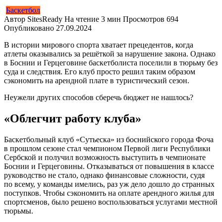
Баскетбол
Автор
SitesReady
На чтение
3 мин
Просмотров
694
Опубликовано
27.09.2024
В истории мирового спорта хватает прецедентов, когда
атлеты оказывались за решёткой за нарушение закона. Однако
в Боснии и Герцеговине баскетболиста поселили в тюрьму без
суда и следствия. Его клуб просто решил таким образом
сэкономить на арендной плате в туристический сезон.
Неужели других способов сберечь бюджет не нашлось?
«Облегчит работу клуба»
Баскетбольный клуб «Сутьеска» из боснийского города Фоча
в прошлом сезоне стал чемпионом Первой лиги Республики
Сербской и получил возможность выступить в чемпионате
Боснии и Герцеговины. Отказываться от повышения в классе
руководство не стало, однако финансовые сложности, судя
по всему, у команды имелись, раз уж дело дошло до странных
поступков. Чтобы сэкономить на оплате арендного жилья для
спортсменов, было решено воспользоваться услугами местной
тюрьмы.