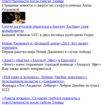
ответственности после гибели Тиммы
Страшные новости о смерти экс-супруга певицы Анны
Седоковой
Сехудо на русском обратился к блогеру Хасбику, спев
колыбельную
Бывший чемпион UFC в двух весовых категориях Генри
Новак Джокович и «Большой шлем»-2021. Кто может
помешать
Первая ракетка мира Новак Джокович в случае победы
«Зенит» обыграл «Анадолу Эфес» в Евролиге
«Зенит» нанес поражение турецкой команде «Анадолу Эфес»
Вам также может понравиться
«Пей пиво и заткнись». Леброн Джеймс повздорил с
болельщиком на матче с «Сакраменто»
Форвард «Лос‑Анджелес Лейкерс» Леброн Джеймс вступил
0
222
«Довела мужика». Седокову требуют привлечь к
ответственности после гибели Тиммы